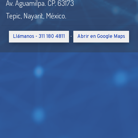
Av. Aguamilpa. CP. 63173
Tepic, Nayarit, México.
Llámanos - 311 180 4811
Abrir en Google Maps
-